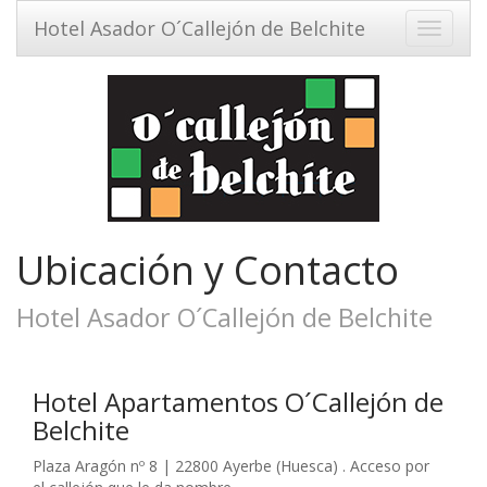
Hotel Asador O´Callejón de Belchite
Toggle
navigati
Ubicación y Contacto
Hotel Asador O´Callejón de Belchite
Hotel Apartamentos O´Callejón de
Belchite
Plaza Aragón nº 8 | 22800 Ayerbe (Huesca) . Acceso por