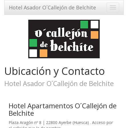
Hotel Asador O´Callejón de Belchite
Toggle
navigati
Ubicación y Contacto
Hotel Asador O´Callejón de Belchite
Hotel Apartamentos O´Callejón de
Belchite
Plaza Aragón nº 8 | 22800 Ayerbe (Huesca) . Acceso por