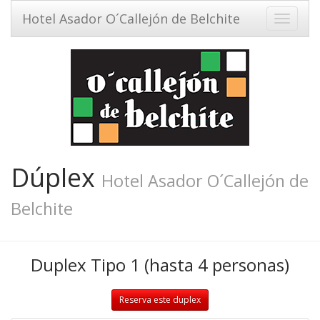
Hotel Asador O´Callejón de Belchite
Toggle
navigati
Dúplex
Hotel Asador O´Callejón de
Belchite
Duplex Tipo 1 (hasta 4 personas)
Reserva este duplex