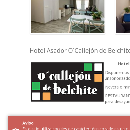
Hotel Asador O´Callejón de Belchit
Hotel
Disponemos
,insonorizado
Nevera o mini
RESTAURANTE
para desayuno
Aviso
Este sitio utiliza cookies de carácter técnico y de estrict